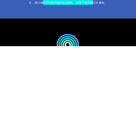
注：我们将100%保护您的信息隐私，仅用于资讯和活动通知。
联系我们
Auraphon Audio 全球总部
诺列加街2309号，80号
加利福尼亚州旧金山，94122
info@auraphonaudio.com
快速访问
产品