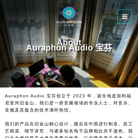
跳
Mai
至
Men
内
容
About
Auraphon Audio 宝芬
Auraphon Audio 宝芬创立于 2023 年，诞生地是加利福
尼亚州旧金山。我们是一群音频领域的专业人士，对音乐、
音频及其蕴含的技术满怀热忱。
我们的产品在旧金山精心设计，随后在中国进行制造。其工
艺精湛、细节讲究，与诸多知名电子品牌相比亦不逊色。我